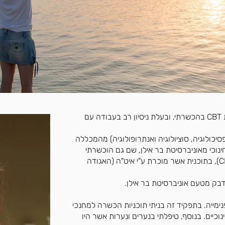
שמי קורל גולדבאום, יועצת חינוכית ומטפלת CBT בהכשרתי, ובעלת ניסיון רב בעבודה עם
יכולוגיה, סוציולוגיה ואנתרופולוגיה) מהמכללה
ינוכי מאוניברסיטת בר אילן, שם גם הוכשרתי
לטפל בשיטה ההתנהגותית-קוגניטיבית (CBT), בתוכנית אשר מוכרת ע"י איט"ה (האגודה
בק מטעם אוניברסיטת בר אילן.
מייה. בתפקיד זה בניתי תוכניות הכשרה למחנכי
חינוכיים. בנוסף, טיפלתי בנערים ונערות אשר היו