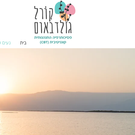
בית
נעים 