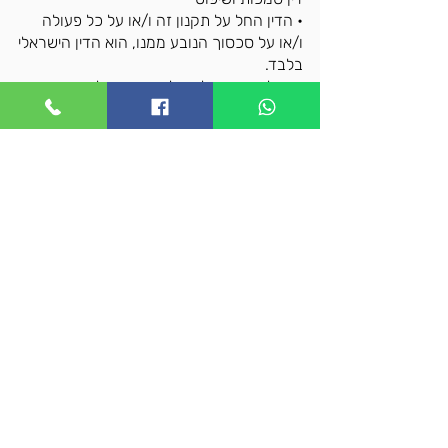
• הדין החל על תקנון זה ו/או על כל פעולה
ו/או על סכסוך הנובע ממנו, הוא הדין הישראלי
בלבד.
• בכל מקרה של מחלוקת, תהא לבית משפט
השלום נתניה הסמכות הבלעדית לדון בה.
• הדין החל על השימוש באתר, על ההזמנה
ועל תקנון זה, לרבות פרשנותו ואכיפתו של
התקנון הוא הדין הישראלי בלבד.
שירות לקוחות
• בכל שאלה או בירור , ניתן לפנות אל מפעילת
האתר בטלפון 054-7484806 או בהודעת
ווטסאפ למספר 077-5358537.