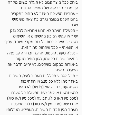
ביחס לכל מוצר פגום לא תעלה בשום מקרה
על מחיר הרכישה של המוצר הפגום.
• אחריות מפעילת האתר לא תחול במקרים
בהם הפגם במוצר נגרם כתוצאה משימוש
שגוי.
• מפעילת האתר לא תהא אחראית לכל נזק
ישיר או עקיף הנובע מהשימוש או השימוש
השגוי במוצר לרבות כל נזק מקרי, מיוחד, עקיף
או תוצאתי – ככל שהחוק מתיר זאת.
• נפלה טעות קולמוס חריגה וברורה על פניה
בתיאור שירות כלשהו, כגון מחיר הנקוב
באגורות במקום בשקלים, לא יחייב הדבר את
מפעילת האתר.
• מבלי לגרוע מכלליות האמור לעיל, השירות
באתר ניתן ללא כל מצג או התחייבות
משתמעת, כמו שהוא (As Is) לא תהיה
למשתמשת או למבצעת הפעולה כל טענה
(מכל מין ו/או סוג), תביעה (מכל מין ו/או סוג)
או דרישה (מכל מין ו/או סוג) כלפי מפעילת
האתר בגין תכונות השירות, מאפייניו, מגבלותיו