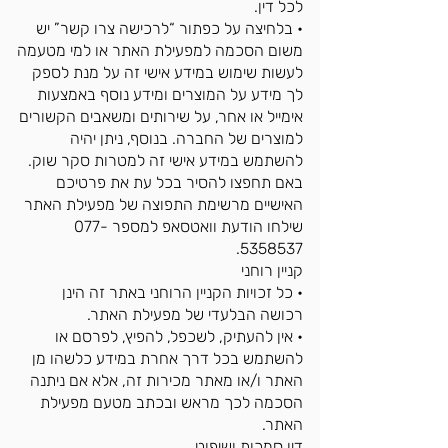
לכל דין.
• בלחיצה על כפתור “לרכישה צרו קשר” יש
משום הסכמה למפעילת האתר או למי מטעמה
לעשות שימוש במידע אישי זה על מנת לספק
לך מידע על המוצרים ומידע נוסף באמצעות
אימייל או אחר, על שירותים ומשאבים הקשורים
למוצרים של החברה. בנוסף, ניתן יהיה
להשתמש במידע אישי זה למטרות סקר שוק.
באם תחפצו להסיר בכל עת את פרטיכם
האישיים מרשימת התפוצה של מפעילת האתר
שילחו הודעת וואטסאפ למספר 077-
5358537.
קניין רוחני
• כל זכויות הקניין הרוחני באתר זה הינן
רכושה הבלעדי של מפעילת האתר.
• אין להעתיק, לשכפל, להפיץ, לפרסם או
להשתמש בכל דרך אחרת במידע כלשהו מן
האתר ו/או מאתר מכירות זה, אלא אם ניתנה
הסכמה לכך מראש ובכתב מטעם מפעילת
האתר.
דין סמכות ושיפוט