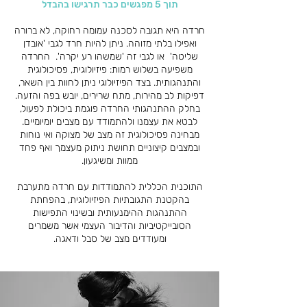
תוך 5 מפגשים כבר תרגישו בהבדל
חרדה היא תגובה לסכנה עמומה רחוקה, לא ברורה
ואפילו בלתי מזוהה. ניתן להיות חרד לגבי 'אובדן
שליטה' או לגבי זה 'שמשהו רע יקרה'. החרדה
משפיעה בשלוש רמות: פיזיולוגית, פסיכולוגית
והתנהגותית. בצד הפיזיולוגי ניתן לחוות בין השאר,
דפיקות לב מהירות, מתח שרירים, יובש בפה והזעה.
בחלק ההתנהגותי החרדה פוגמת ביכולת לפעול,
לבטא את עצמנו ולהתמודד עם מצבים יומיומיים.
מבחינה פסיכולוגית זה מצב של מצוקה ואי נוחות
ובמצבים קיצוניים תחושת ניתוק מעצמך ואף פחד
ממוות ומשיגעון.
התוכנית הכללית להתמודדות עם חרדה מתערבת
בהקטנת התגובתיות הפיזיולוגית, בהפחתת
ההתנהגות ההימנעותית ובשינוי התפישות
הסובייקטיביות והדיבור העצמי אשר משמרים
ומעודדים מצב של סבל ודאגה.